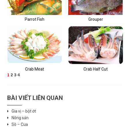
Parrot Fish
Grouper
Crab Meat
Crab Half Cut
1
2
3
4
BÀI VIẾT LIÊN QUAN
Gia vị – bột ớt
Nông sản
Sò – Cua